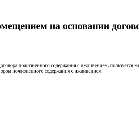
омещением на основании догов
говора пожизненного содержания с иждивением, пользуется ж
говором пожизненного содержания с иждивением.