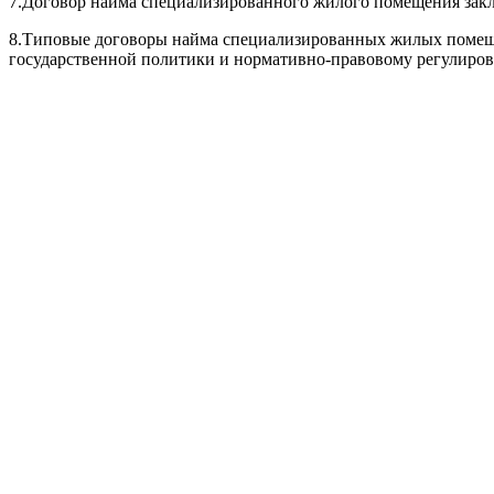
7.
Договор найма специализированного жилого помещения закл
8.
Типовые договоры найма специализированных жилых помеще
государственной политики и нормативно-правовому регулиров