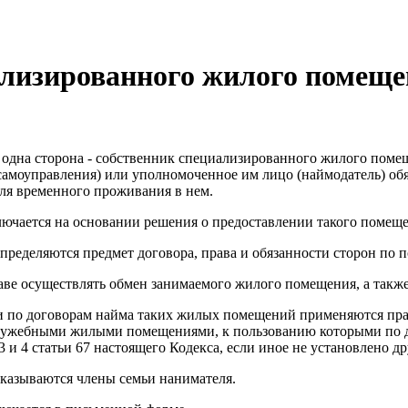
иализированного жилого помещ
одна сторона - собственник специализированного жилого поме
амоуправления) или уполномоченное им лицо (наймодатель) обяз
для временного проживания в нем.
ючается на основании решения о предоставлении такого помеще
пределяются предмет договора, права и обязанности сторон п
е осуществлять обмен занимаемого жилого помещения, а также 
 договорам найма таких жилых помещений применяются правила
 служебными жилыми помещениями, к пользованию которыми по 
и 3 и 4 статьи 67 настоящего Кодекса, если иное не установлено
казываются члены семьи нанимателя.