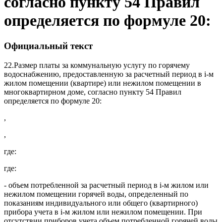
согласно пункту 54 Правил
определяется по формуле 20:
Официальный текст
22.
Размер платы за коммунальную услугу по горячему
водоснабжению, предоставленную за расчетный период в i-м
жилом помещении (квартире) или нежилом помещении в
многоквартирном доме, согласно пункту 54 Правил
определяется по формуле 20:
,
,
где:
где:
- объем потребленной за расчетный период в i-м жилом или
нежилом помещении горячей воды, определенный по
показаниям индивидуального или общего (квартирного)
прибора учета в i-м жилом или нежилом помещении. При
отсутствии приборов учета объем потребленной горячей воды