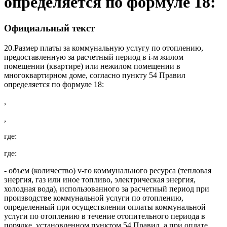
определяется по формуле 18:
Официальный текст
20.
Размер платы за коммунальную услугу по отоплению,
предоставленную за расчетный период в i-м жилом
помещении (квартире) или нежилом помещении в
многоквартирном доме, согласно пункту 54 Правил
определяется по формуле 18:
,
,
где:
где:
- объем (количество) v-го коммунального ресурса (тепловая
энергия, газ или иное топливо, электрическая энергия,
холодная вода), использованного за расчетный период при
производстве коммунальной услуги по отоплению,
определенный при осуществлении оплаты коммунальной
услуги по отоплению в течение отопительного периода в
порядке, установленном пунктом 54 Правил, а при оплате