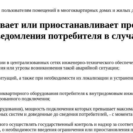
и пользователям помещений в многоквартирных домах и жилых 
ивает или приостанавливает п
ведомления потребителя в случ
и в централизованных сетях инженерно-технического обеспечени
ния или угрозы возникновения такой аварийной ситуации;
туаций, а также при необходимости их локализации и устранени
риквартирного оборудования потребителя к внутридомовым ин
ированного подключения;
орудования), мощность подключения которых превышает максим
ых систем и доведенные до сведения потребителей, - с момент
ного осуществлять государственный контроль и надзор за соот
 о необходимости введения ограничения или приостановления п