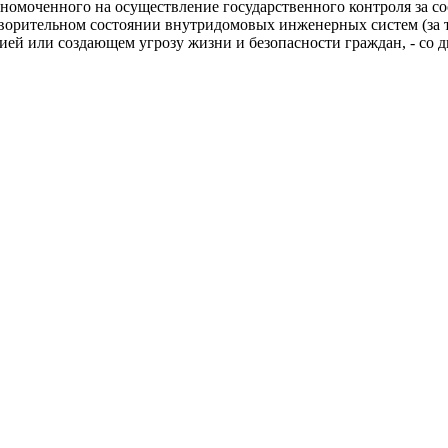
омоченного на осуществление государственного контроля за соо
ворительном состоянии внутридомовых инженерных систем (за т
й или создающем угрозу жизни и безопасности граждан, - со дн