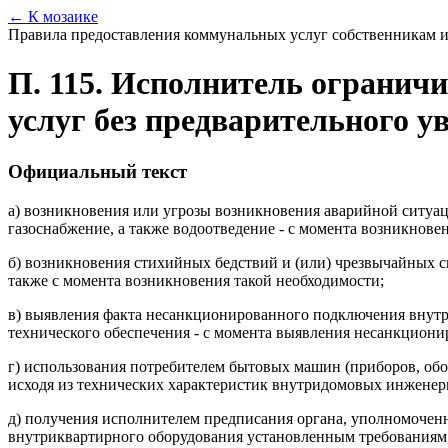
← К мозаике
Правила предоставления коммунальных услуг собственникам 
П. 115. Исполнитель огранич
услуг без предварительного у
Официальный текст
а) возникновения или угрозы возникновения аварийной ситуаци
газоснабжение, а также водоотведение - с момента возникнове
б) возникновения стихийных бедствий и (или) чрезвычайных си
также с момента возникновения такой необходимости;
в) выявления факта несанкционированного подключения внут
технического обеспечения - с момента выявления несанкцион
г) использования потребителем бытовых машин (приборов, об
исходя из технических характеристик внутридомовых инженерн
д) получения исполнителем предписания органа, уполномочен
внутриквартирного оборудования установленным требованиям,